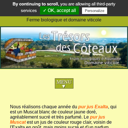
By continuing to scroll,
you are allowing all third-party
TRESORS DES COTEAUX
services
✓ OK, accept all
Personalize
lieu-dit Tricaut 47130 BAZENS
Ferme biologique et domaine viticole
Nous réalisons chaque année du
pur jus Exalta
, qui
est un Muscat blanc de couleur jaune doré,
agréablement sucré et très parfumé. Le
pur jus
Muscat
est un jus de couleur rouge clair, voisin de
l'Exalta en goût, mais moins sucré et d'un parfum